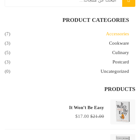
بحث
PRODUCT CATEGORIES
(7)
Accessories
(3)
Cookware
(5)
Culinary
(3)
Postcard
(0)
Uncategorized
PRODUCTS
It Won’t Be Easy
$
17.00
$
21.00