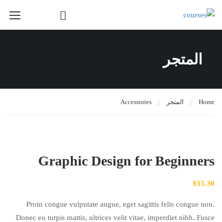
Course Layout
المتجر
Course Layout Default
Course Layout 1
Course Layout 2
Home
المتجر
Accessories
Course Layout 3
Single Course Layout Default
Single Course Layout 1
Graphic Design for Beginners
Single Course Layout 2
$
35.30
Single Course Layout 3
Course Category
Proin congue vulputate augue, eget sagittis felis congue non.
Donec eu turpis mattis, ultrices velit vitae, imperdiet nibh. Fusce
photoshop