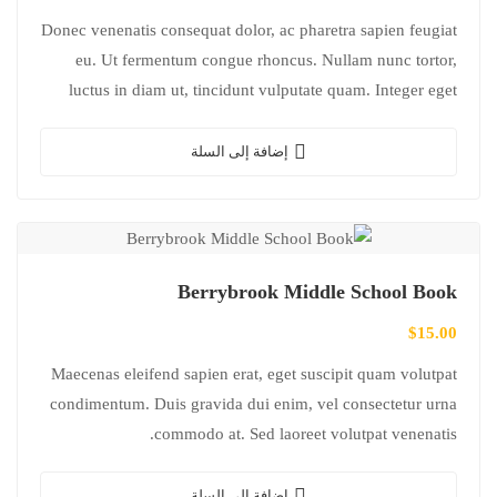
Donec venenatis consequat dolor, ac pharetra sapien feugiat
eu. Ut fermentum congue rhoncus. Nullam nunc tortor,
luctus in diam ut, tincidunt vulputate quam. Integer eget
neque in arcu pulvinar…
إضافة إلى السلة
Berrybrook Middle School Book
$
15.00
Maecenas eleifend sapien erat, eget suscipit quam volutpat
condimentum. Duis gravida dui enim, vel consectetur urna
commodo at. Sed laoreet volutpat venenatis.
إضافة إلى السلة