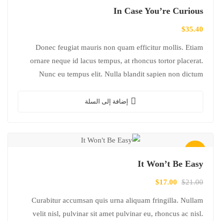
In Case You’re Curious
$
35.40
Donec feugiat mauris non quam efficitur mollis. Etiam
ornare neque id lacus tempus, at rhoncus tortor placerat.
Nunc eu tempus elit. Nulla blandit sapien non dictum
dictum.
إضافة إلى السلة
تخفيض!
It Won’t Be Easy
$
17.00
$
21.00
Curabitur accumsan quis urna aliquam fringilla. Nullam
velit nisl, pulvinar sit amet pulvinar eu, rhoncus ac nisl.