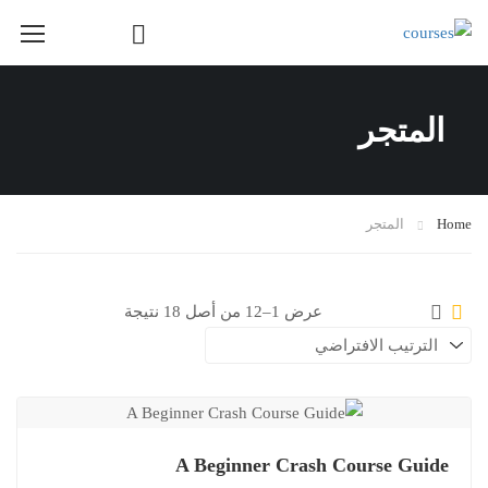
Course Layout
المتجر
Course Layout Default
Course Layout 1
Course Layout 2
Home
المتجر
Course Layout 3
Single Course Layout Default
عرض 1–12 من أصل 18 نتيجة
Single Course Layout 1
Single Course Layout 2
Single Course Layout 3
Course Category
A Beginner Crash Course Guide
photoshop