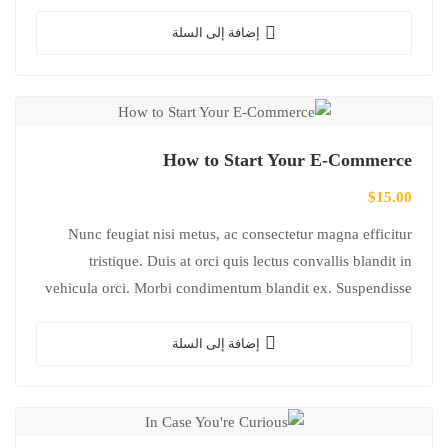
varius orci efficitur…
إضافة إلى السلة
How to Start Your E-Commerce
$
15.00
Nunc feugiat nisi metus, ac consectetur magna efficitur
tristique. Duis at orci quis lectus convallis blandit in
vehicula orci. Morbi condimentum blandit ex. Suspendisse
vehicula feugiat augue, euismod placerat…
إضافة إلى السلة